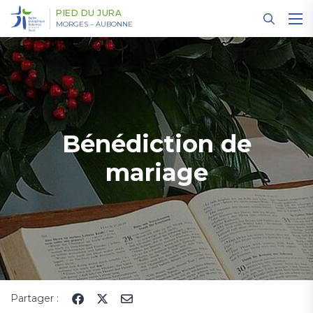
Panneau de gestion des cookies
PIED DU JURA
MORGES – AUBONNE
Bénédiction de
mariage
Partager :