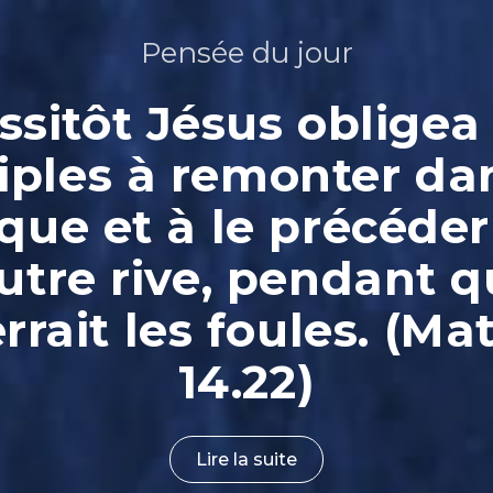
Pensée du jour
ssitôt Jésus obligea 
iples à remonter da
que et à le précéder
autre rive, pendant qu
rrait les foules. (Ma
14.22)
Lire la suite