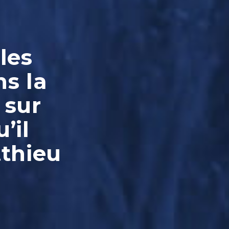
les
ns la
 sur
’il
tthieu