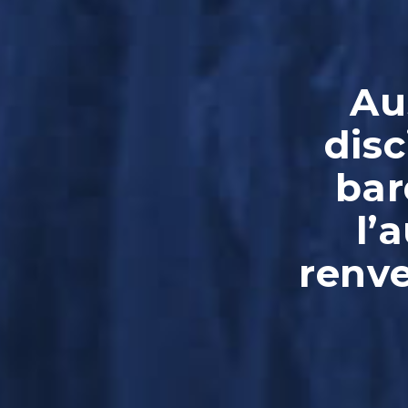
Au
disc
bar
l’
renve