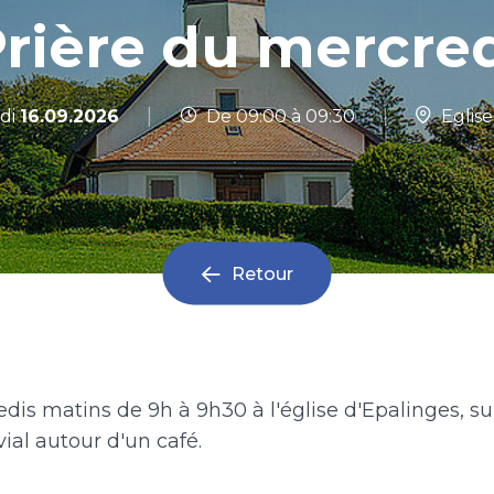
rière du mercre
|
di
16.09.2026
De 09:00 à 09:30
|
Eglise
Retour
dis matins de 9h à 9h30 à l'église d'Epalinges, su
al autour d'un café.