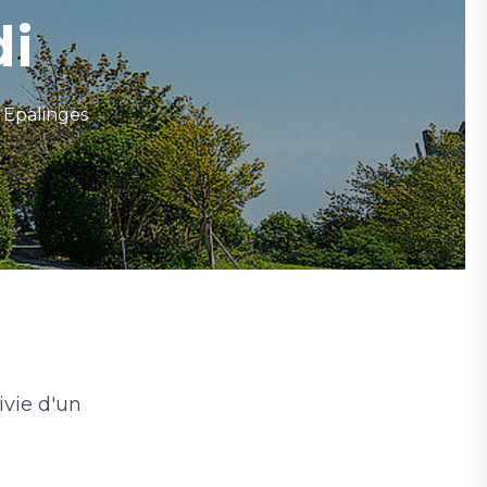
di
 Epalinges
ivie d'un