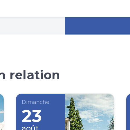
 relation
Dimanche
23
août