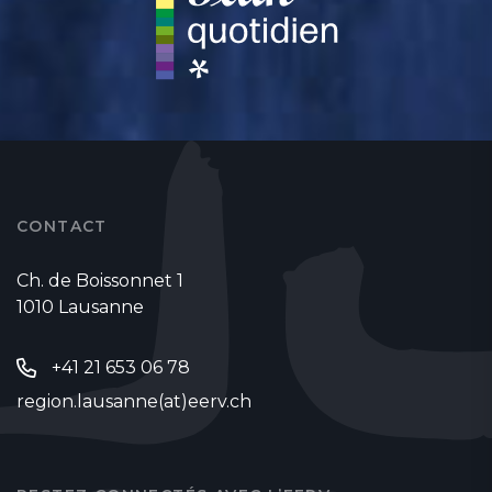
CONTACT
Ch. de Boissonnet 1
1010 Lausanne
+41 21 653 06 78
region.lausanne(at)eerv.ch