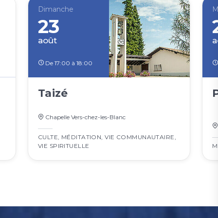
Dimanche
M
23
août
a
De 17:00 à 18:00
Taizé
Chapelle Vers-chez-les-Blanc
CULTE
,
MÉDITATION
,
VIE COMMUNAUTAIRE
,
VIE SPIRITUELLE
M