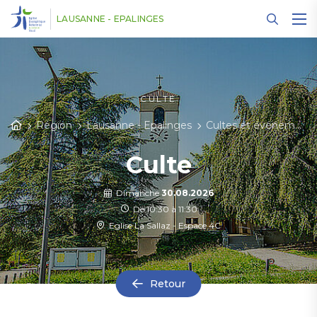
Panneau de gestion des cookies
LAUSANNE - EPALINGES
CULTE
Région
Lausanne - Epalinges
Cultes et événements
Culte
Dimanche
30.08.2026
De 10:30 à 11:30
Eglise La Sallaz - Espace 4C
Retour