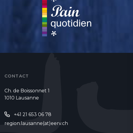
CONTACT
Ch. de Boissonnet 1
1010 Lausanne
+41 21 653 06 78
region.lausanne(at)eerv.ch