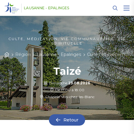
Panneau de gestion des cookies
LAUSANNE - EPALINGES
CULTE, MÉDITATION, VIE COMMUNAUTAIRE, VIE
SPIRITUELLE
Région
Lausanne - Epalinges
Cultes et événements
Taizé
Dimanche
23.08.2026
De 17:00 à 18:00
Chapelle Vers-chez-les-Blanc
Retour