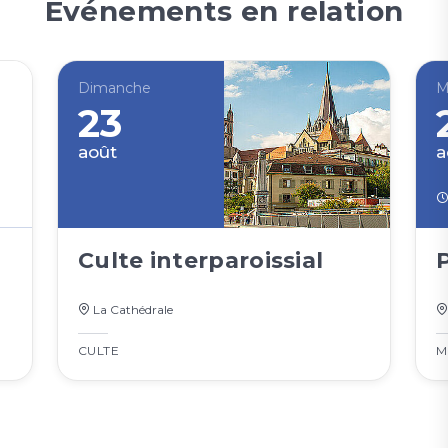
Événements en relation
Dimanche
M
23
août
a
Culte interparoissial
La Cathédrale
CULTE
M