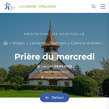
Panneau de gestion des cookies
LAUSANNE - EPALINGES
MÉDITATION, VIE SPIRITUELLE
Région
Lausanne - Epalinges
Cultes et événements
Prière du mercredi
Mercredi
09.09.2026
De 09:00 à 09:30
Eglise Epalinges
Retour