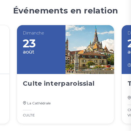
Événements en relation
Dimanche
D
23
août
a
Culte interparoissial
La Cathédrale
C
CULTE
V