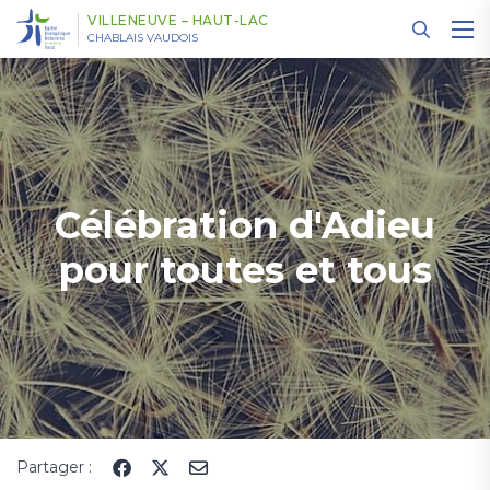
Panneau de gestion des cookies
VILLENEUVE – HAUT-LAC
CHABLAIS VAUDOIS
Célébration d'Adieu
pour toutes et tous
Partager :