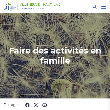
Panneau de gestion des cookies
VILLENEUVE – HAUT-LAC
CHABLAIS VAUDOIS
Faire des activités en
famille
Partager :