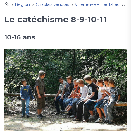
Région
Chablais vaudois
Villeneuve – Haut-Lac
Act
Le catéchisme 8-9-10-11
10-16 ans