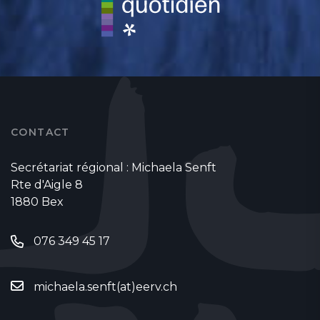
CONTACT
Secrétariat régional : Michaela Senft
Rte d'Aigle 8
1880 Bex
076 349 45 17
michaela.senft(at)eerv.ch