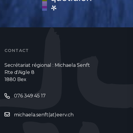
CONTACT
Secrétariat régional : Michaela Senft
Rte d'Aigle 8
1880 Bex
076 349 45 17
michaela.senft(at)eerv.ch