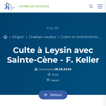
Panneau de gestion des cookies
CHABLAIS VAUDOIS
CULTE
Région
Chablais vaudois
Cultes et événements
D
Culte à Leysin avec
Sainte-Cène - F. Keller
Dimanche
28.06.2026
11:00
Leysin
Retour