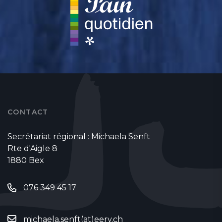
CONTACT
Secrétariat régional : Michaela Senft
Rte d'Aigle 8
1880 Bex
076 349 45 17
michaela.senft(at)eerv.ch