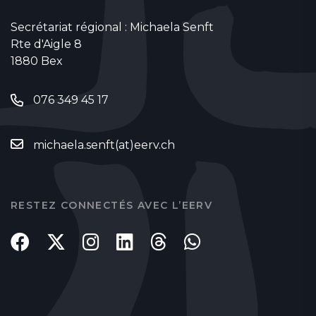
Secrétariat régional : Michaela Senft
Rte d'Aigle 8
1880 Bex
076 349 45 17
michaela.senft(at)eerv.ch
RESTEZ CONNECTÉS AVEC L’EERV