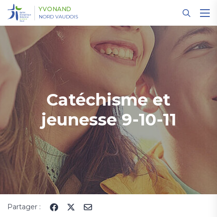
Panneau de gestion des cookies
YVONAND
NORD VAUDOIS
Catéchisme et
jeunesse 9-10-11
Partager :