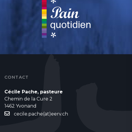
CONTACT
Cécile Pache, pasteure
Chemin de la Cure 2
1462 Yvonand
cecile.pache(at)eerv.ch