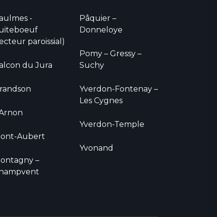
aulmes -
Pâquier –
uiteboeuf
Donneloye
secteur paroissial)
Pomy – Gressy –
alcon du Jura
Suchy
randson
Yverdon-Fontenay –
Les Cygnes
'Arnon
Yverdon-Temple
ont-Aubert
Yvonand
ontagny –
hampvent