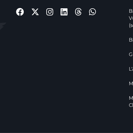
B
V
(
B
G
L
M
M
C