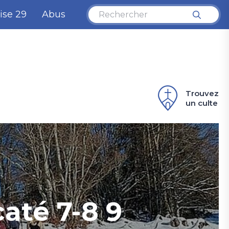
ise 29
Abus
Trouvez
un culte
até 7-8 9