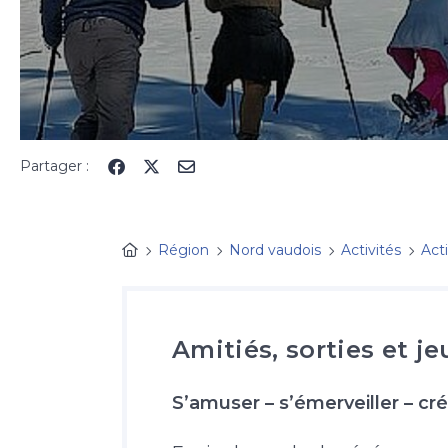
Partager :
Région
Nord vaudois
Activités
Act
Amitiés, sorties et je
S’amuser – s’émerveiller – cré