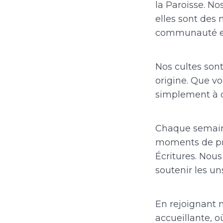
la Paroisse. N
elles sont des
communauté et
Nos cultes sont
origine. Que v
simplement à d
Chaque semaine
moments de pri
Écritures. Nous
soutenir les un
En rejoignant 
accueillante, o