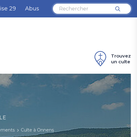
ise 29
Abus
Trouvez
un culte
LE
nements
Culte à Onnens