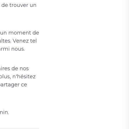
t de trouver un
d'un moment de
ltes. Venez tel
armi nous.
aires de nos
plus, n'hésitez
partager ce
min.