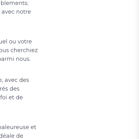
mblements;
 avec notre
uel ou votre
vous cherchiez
parmi nous.
e, avec des
rés des
foi et de
haleureuse et
idéale de