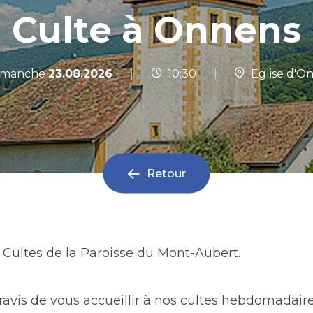
Culte à Onnens
|
manche
23.08.2026
10:30
|
Eglise d'O
Retour
Cultes de la Paroisse du Mont-Aubert.
vis de vous accueillir à nos cultes hebdomadair