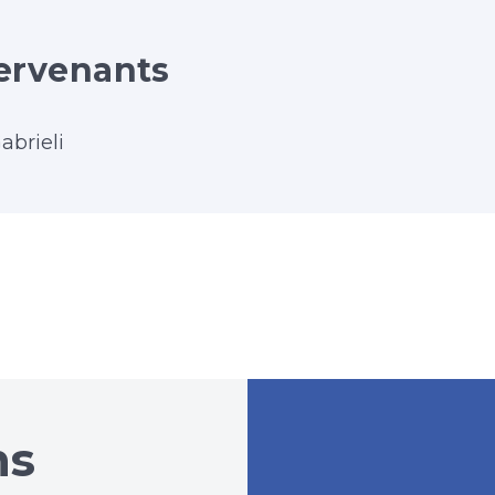
ervenants
abrieli
ns