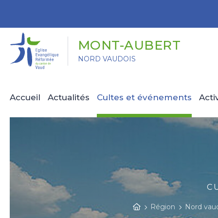
Panneau de gestion des cookies
MONT-AUBERT
NORD VAUDOIS
Accueil
Actualités
Cultes et événements
Acti
C
Région
Nord vau