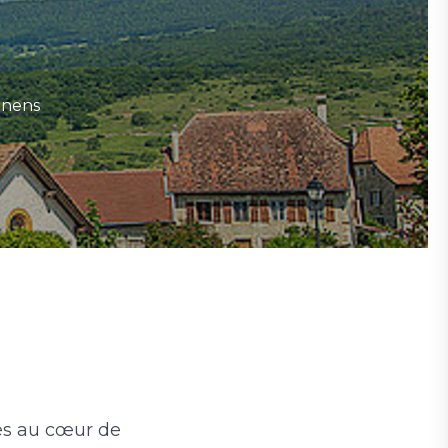
nnens
es au cœur de