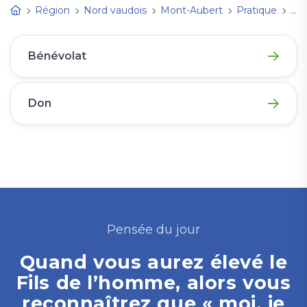
Région
Nord vaudois
Mont-Aubert
Pratique
Je
Bénévolat
Don
Pensée du jour
Quand vous aurez élevé le
Fils de l’homme, alors vous
reconnaîtrez que « moi, je