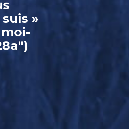
us
 suis »
 moi-
28a")