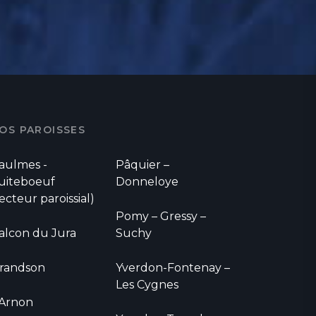
OS PAROISSES
aulmes -
Pâquier –
uiteboeuf
Donneloye
secteur paroissial)
Pomy – Gressy –
alcon du Jura
Suchy
randson
Yverdon-Fontenay –
Les Cygnes
'Arnon