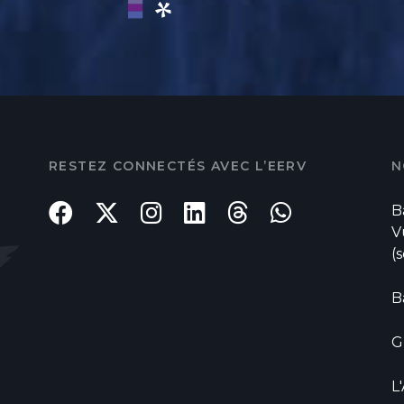
RESTEZ CONNECTÉS AVEC L’EERV
N
B
V
(
B
G
L