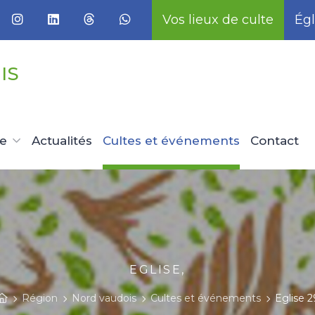
Vos lieux de culte
Égl
IS
ue
Actualités
Cultes et événements
Contact
EGLISE,
Région
Nord vaudois
Cultes et événements
Eglise 2