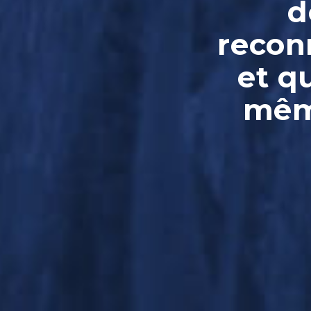
d
reconn
et q
même