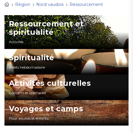
Région
Nord vaudois
Ressourcement
Ressourcement et
spiritualité
Activités
Spiritualité
Billets hebdomadaire
Activités culturelles
Concerts et spectacles
Voyages et camps
Pour adultes et enfants