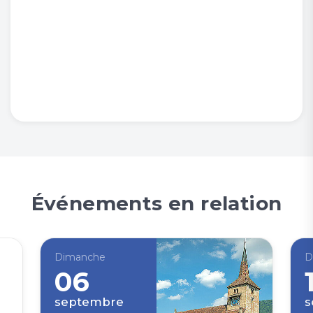
Événements en relation
Dimanche
D
06
septembre
s