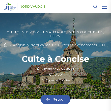
Panneau de gestion des cookies
NORD VAUDOIS
CULTE, VIE COMMUNAUTAIRE, VIE SPIRITUELLE,
EERV
Région
Nord vaudois
Cultes et événements
Détail des événements
Culte à Concise
Dimanche
27.09.2026
10:00
Eglise de Concise
Retour