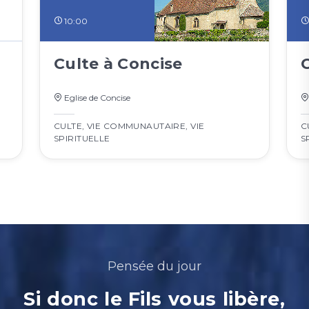
10:00
Culte à Concise
Eglise de Concise
CULTE
,
VIE COMMUNAUTAIRE
,
VIE
C
SPIRITUELLE
S
Pensée du jour
Si donc le Fils vous libère,