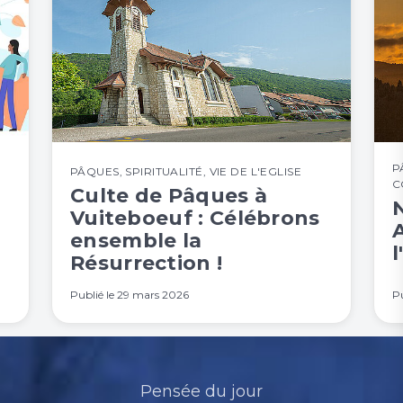
P
PÂQUES
,
SPIRITUALITÉ
,
VIE DE L'EGLISE
C
Culte de Pâques à
Vuiteboeuf : Célébrons
A
ensemble la
l
Résurrection !
Publié le
29 mars 2026
Pu
Pensée du jour