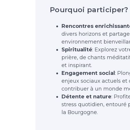
Pourquoi participer?
Rencontres enrichissant
divers horizons et partag
environnement bienveillant
Spiritualité
: Explorez votr
prière, de chants méditati
et inspirant.
Engagement social
: Plo
enjeux sociaux actuels e
contribuer à un monde mei
Détente et nature
: Profi
stress quotidien, entouré 
la Bourgogne.