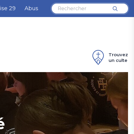
ise 29
Abus
Trouvez
un culte
é