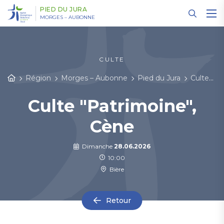
Panneau de gestion des cookies
PIED DU JURA
MORGES – AUBONNE
CULTE
Région
Morges – Aubonne
Pied du Jura
Cultes et événements
Culte "Patrimoine",
Cène
Dimanche
28.06.2026
10:00
Bière
Retour