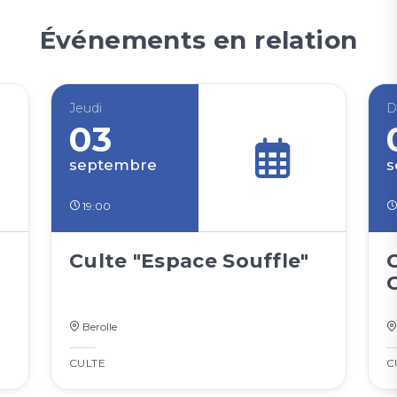
Événements en relation
Jeudi
D
03
septembre
s
19:00
Culte "Espace Souffle"
Berolle
CULTE
C