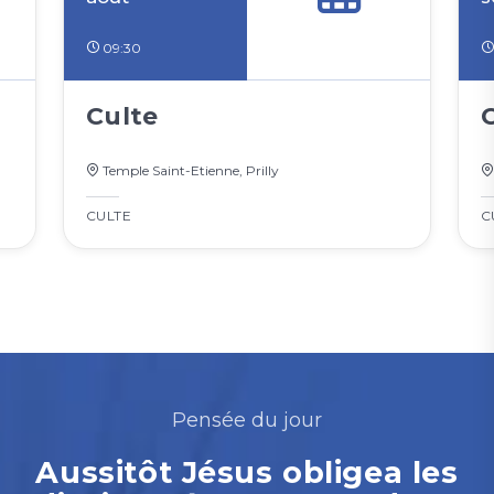
09:30
Culte
Temple Saint-Etienne, Prilly
CULTE
C
Pensée du jour
Aussitôt Jésus obligea les