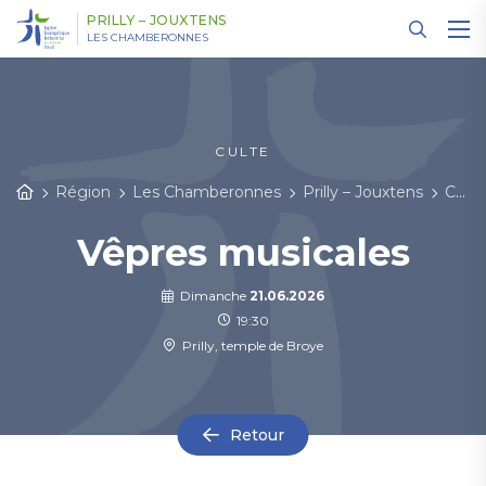
Panneau de gestion des cookies
PRILLY – JOUXTENS
LES CHAMBERONNES
CULTE
Région
Les Chamberonnes
Prilly – Jouxtens
Cultes et événements
Vêpres musicales
Dimanche
21.06.2026
19:30
Prilly, temple de Broye
Retour