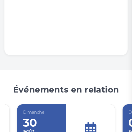
Événements en relation
Dimanche
D
30
août
s