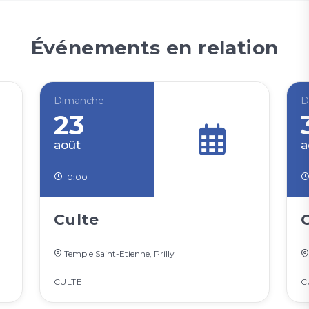
Événements en relation
Dimanche
D
23
août
a
10:00
Culte
Temple Saint-Etienne, Prilly
CULTE
C