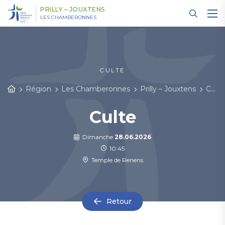
Panneau de gestion des cookies
PRILLY – JOUXTENS
LES CHAMBERONNES
CULTE
Région
Les Chamberonnes
Prilly – Jouxtens
Cultes et événements
Culte
Dimanche
28.06.2026
10:45
Temple de Renens
Retour