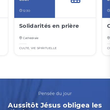
12:30
Solidarités en prière
Cathédrale
CULTE
,
VIE SPIRITUELLE
C
Pensée du jour
Aussitôt Jésus obligea les