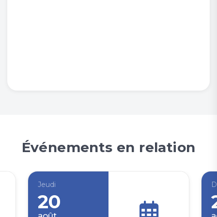
Événements en relation
Jeudi
D
20
août
a