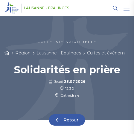
Panneau de gestion des cookies
LAUSANNE - EPALINGES
CULTE, VIE SPIRITUELLE
Région
Lausanne - Epalinges
Cultes et événements
Solidarités en prière
Jeudi
23.07.2026
12:30
Cathédrale
Retour