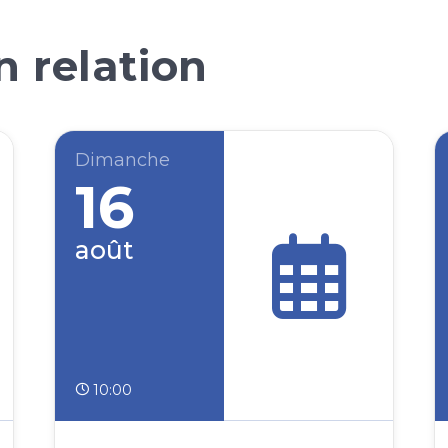
 relation
Dimanche
16
août
10:00