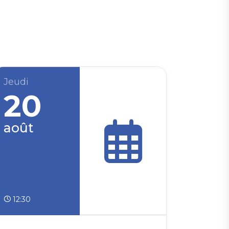
Jeudi
20
août
12:30