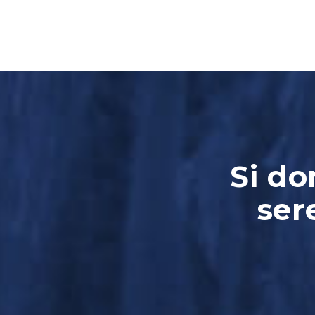
Si do
ser