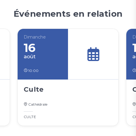
Événements en relation
Dimanche
D
16
août
a
10:00
Culte
Cathédrale
CULTE
C