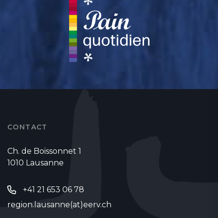
CONTACT
Ch. de Boissonnet 1
1010 Lausanne
+41 21 653 06 78
region.lausanne(at)eerv.ch