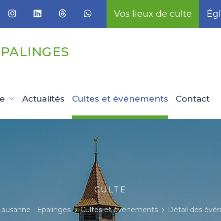
Vos lieux de culte
Égl
EPALINGES
ue
Actualités
Cultes et événements
Contact
CULTE
Lausanne - Epalinges
Cultes et événements
Détail des év