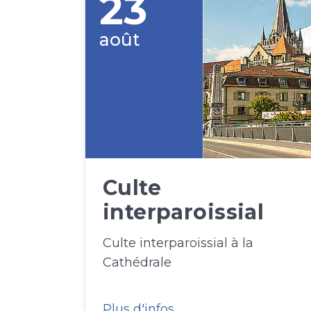
23
août
Culte
interparoissial
Culte interparoissial à la
Cathédrale
Plus d'infos