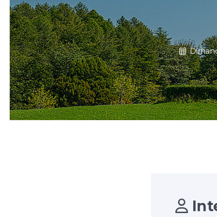
Diman
Int