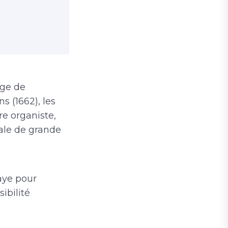
nge de
s (1662), les
re organiste,
ale de grande
laye pour
ibilité