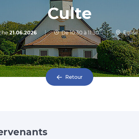
Culte
|
che
21.06.2026
De 10:30 à 11:30
|
Eglise
Retour
ervenants