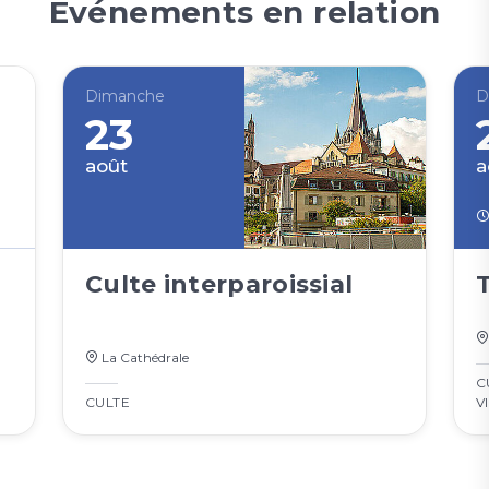
Événements en relation
Dimanche
D
23
août
a
Culte interparoissial
La Cathédrale
C
CULTE
V