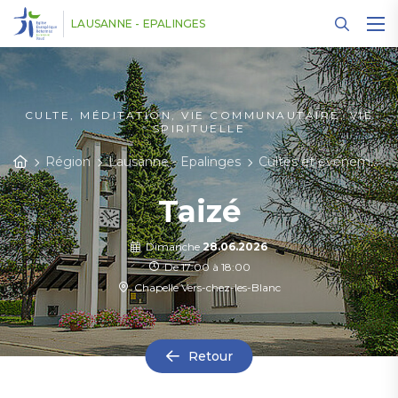
Panneau de gestion des cookies
LAUSANNE - EPALINGES
CULTE, MÉDITATION, VIE COMMUNAUTAIRE, VIE
SPIRITUELLE
Région
Lausanne - Epalinges
Cultes et événements
Taizé
Dimanche
28.06.2026
De 17:00 à 18:00
Chapelle Vers-chez-les-Blanc
Retour