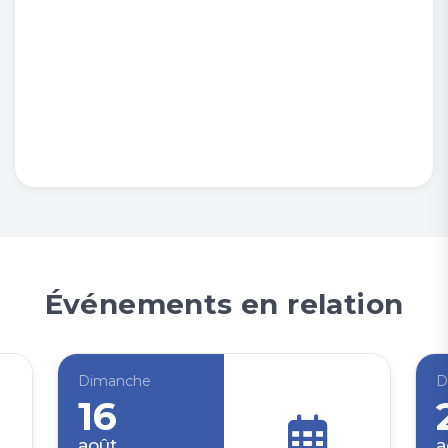
Événements en relation
Dimanche
D
16
août
a