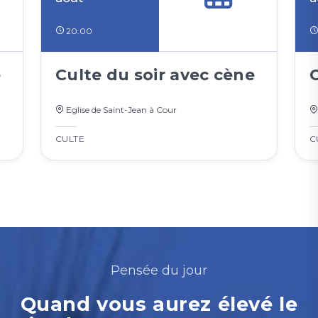
20:00
e
Culte du soir avec cène
Eglise de Saint-Jean à Cour
CULTE
C
Pensée du jour
Quand vous aurez élevé le