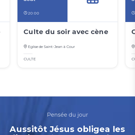
20:00
e
Culte du soir avec cène
Eglise de Saint-Jean à Cour
CULTE
C
Pensée du jour
Aussitôt Jésus obligea les