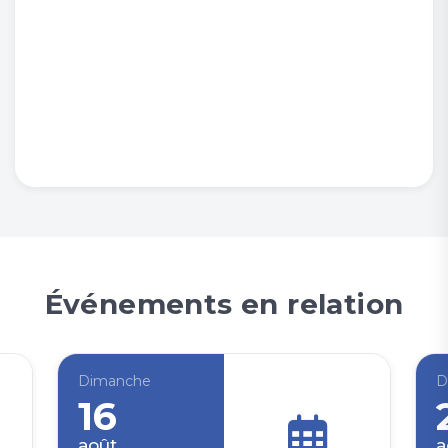
Événements en relation
Dimanche
D
16
août
a