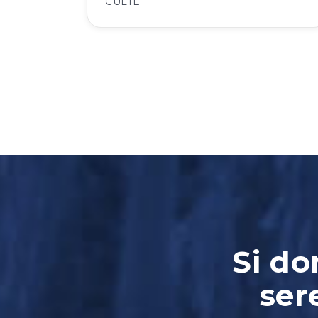
CULTE
Si do
ser