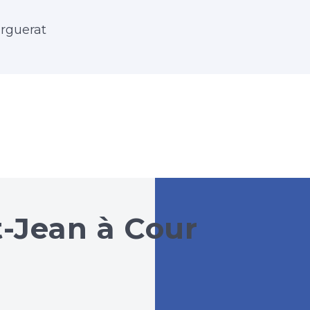
arguerat
t-Jean à Cour