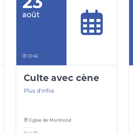
23
août
10:45
Culte avec cène
Plus d'infos
Eglise de Montriond