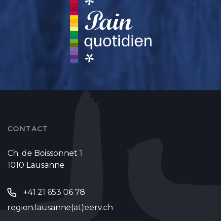
CONTACT
Ch. de Boissonnet 1
1010 Lausanne
+41 21 653 06 78
region.lausanne(at)eerv.ch