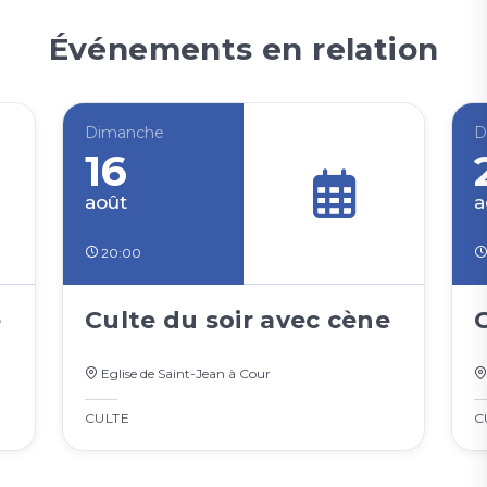
Événements en relation
Dimanche
D
16
août
a
20:00
e
Culte du soir avec cène
Eglise de Saint-Jean à Cour
CULTE
C