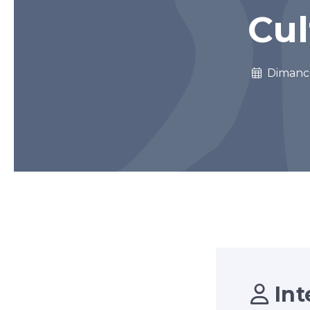
Cul
Diman
Int