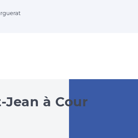
arguerat
t-Jean à Cour