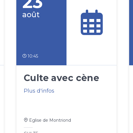
23
août
10:45
Culte avec cène
Plus d'infos
Eglise de Montriond