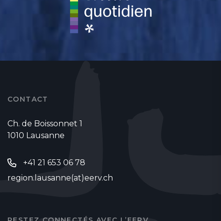
CONTACT
Ch. de Boissonnet 1
1010 Lausanne
+41 21 653 06 78
region.lausanne(at)eerv.ch
RESTEZ CONNECTÉS AVEC L’EERV