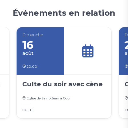
Événements en relation
Dimanche
D
16
août
a
20:00
e
Culte du soir avec cène
Eglise de Saint-Jean à Cour
CULTE
C