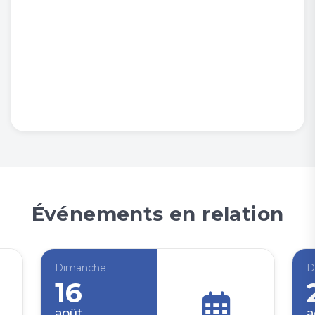
Événements en relation
Dimanche
D
16
août
a