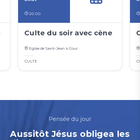
20:00
e
Culte du soir avec cène
Eglise de Saint-Jean à Cour
CULTE
C
Pensée du jour
Aussitôt Jésus obligea les