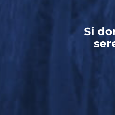
Si do
ser