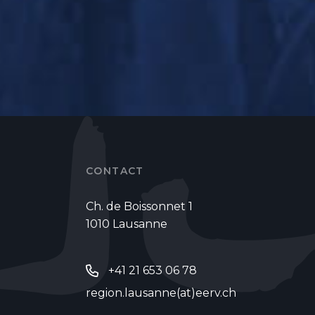
CONTACT
Ch. de Boissonnet 1
1010 Lausanne
+41 21 653 06 78
region.lausanne(at)eerv.ch