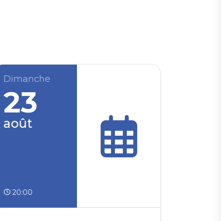
Dimanche
23
août
20:00