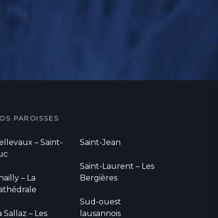
OS PAROISSES
ellevaux – Saint-
Saint-Jean
uc
Saint-Laurent – Les
hailly – La
Bergières
athédrale
Sud-ouest
a Sallaz – Les
lausannois