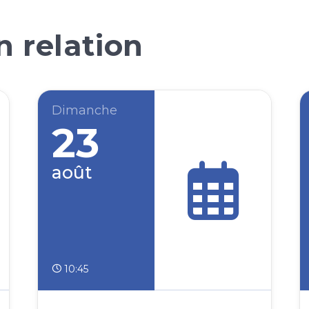
 relation
Dimanche
23
août
10:45