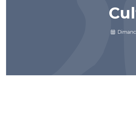
Cul
Diman