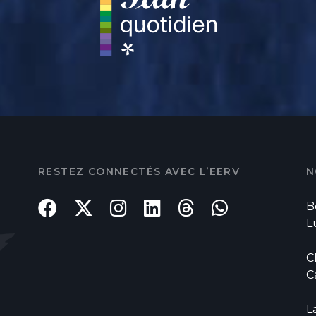
RESTEZ CONNECTÉS AVEC L’EERV
N
B
L
C
C
L