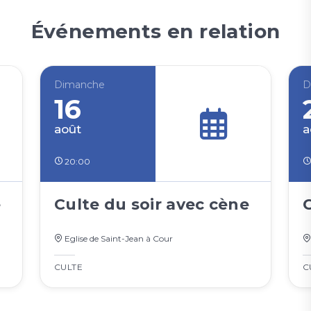
Événements en relation
Dimanche
D
16
août
a
20:00
e
Culte du soir avec cène
Eglise de Saint-Jean à Cour
CULTE
C