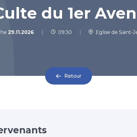
Culte du 1er Aven
|
che
29.11.2026
09:30
|
Eglise de Saint-J
Retour
ervenants