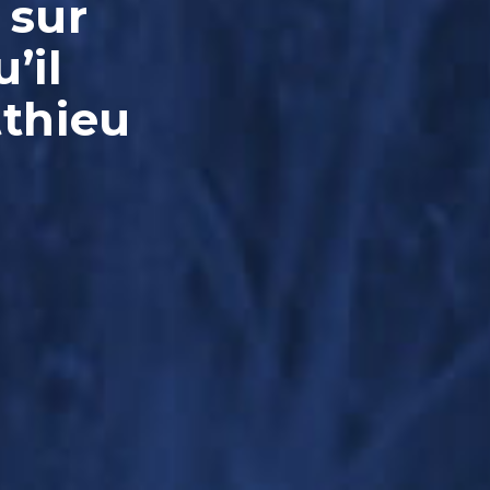
 sur
’il
tthieu