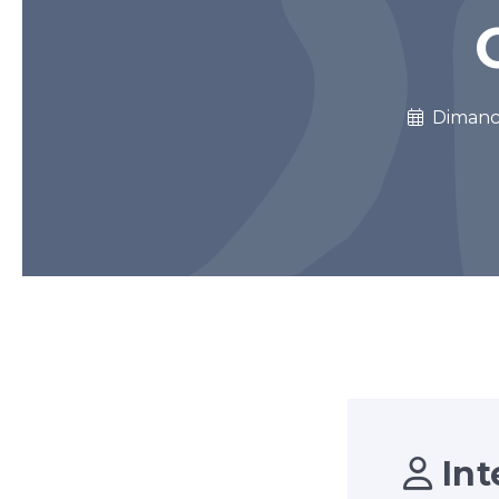
Diman
Int