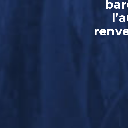
bar
l’
renve