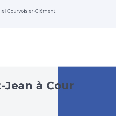
iel Courvoisier-Clément
t-Jean à Cour