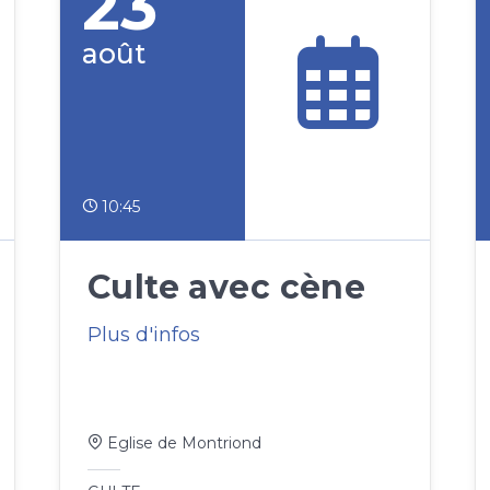
23
août
10:45
Culte avec cène
Plus d'infos
Eglise de Montriond