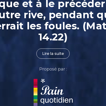
que et à le précéder
autre rive, pendant qu
rrait les foules. (Ma
14.22)
Lire la suite
Proposé par :