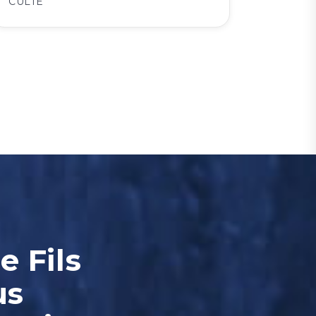
CULTE
e Fils
us