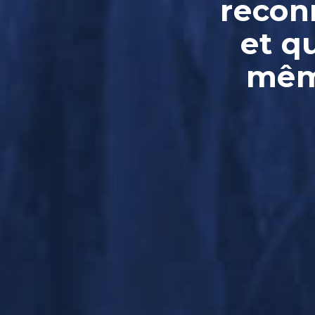
reconn
et q
même