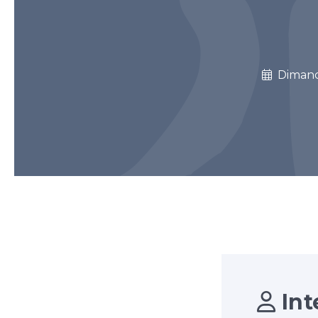
Diman
Int