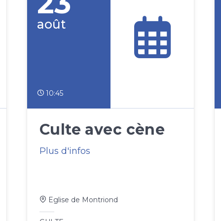
23
août
10:45
Culte avec cène
Plus d'infos
Eglise de Montriond