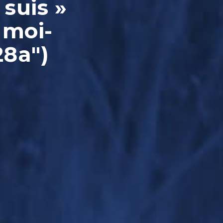
 suis »
 moi-
28a")