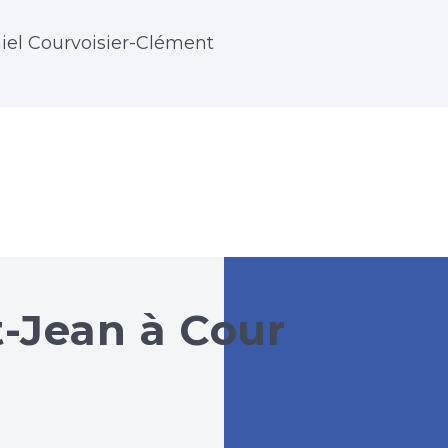
iel Courvoisier-Clément
t-Jean à Cour