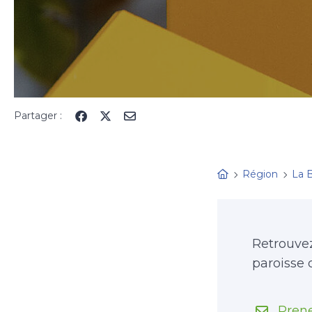
Partager :
Région
La 
Retrouvez
paroisse 
Prene