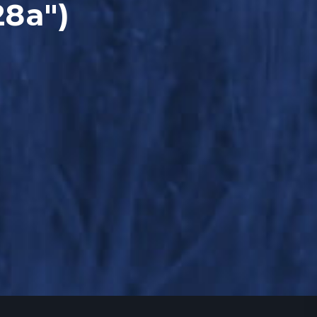
28a")