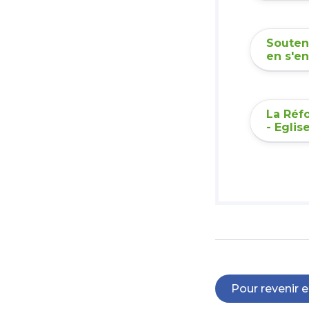
Souteni
en s'e
La Réf
- Eglis
Pour revenir en