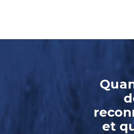
Quand
d
reconn
et q