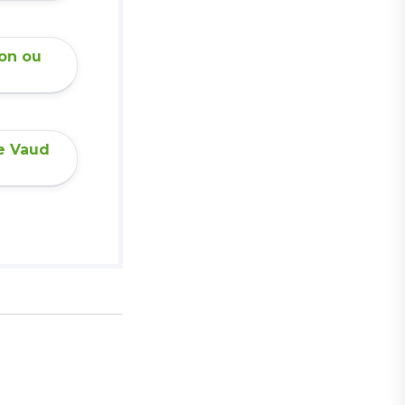
don ou
e Vaud