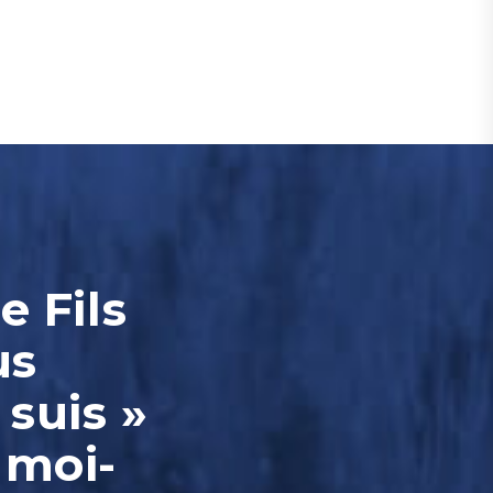
e Fils
us
 suis »
 moi-