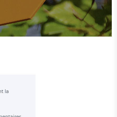
t la
mentaires