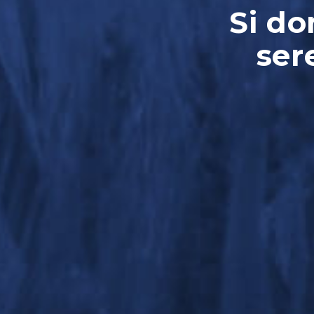
Si do
ser