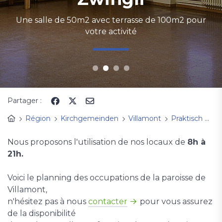
Une salle de 200m2 avec une scène, pour votre
Une salle de 50m2 avec terrasse de 100m2 pour
Salle lumineuse de 30 m2, pour vos cours de
chants, musiques, vos réunions ...
manifestation
votre activité
En savoir plus
Partager :
Région
Kirchgemeinden
Villamont
Praktisch
Ve
Nous proposons l'utilisation de nos locaux de
8h à
21h.
Voici le planning des occupations de la paroisse de
Villamont,
n'hésitez pas à nous
contacter
pour vous assurez
de la disponibilité