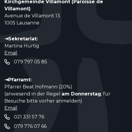
Kirchgemeinde Villamont (Paroisse de
Villamont)
Avenue de Villamont 13
1005 Lausanne
⇥Sekretariat:
Martina Hurtig
Email
079 797 05 85
⇥Pfarramt:
Pfarrer Beat Hofmann (20%)
(anwesend in der Regel
am Donnerstag
; für
Besuche bitte vorher anmelden)
Email
021 331 57 76
079 776 07 66