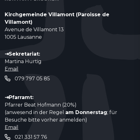
Kirchgemeinde Villamont (Paroisse de
Villamont)
Avenue de Villamont 13
1005 Lausanne
⇥Sekretariat:
Martina Hurtig
Email
079 797 05 85
⇥Pfarramt:
Pfarrer Beat Hofmann (20%)
(anwesend in der Regel
am Donnerstag
; für
Besuche bitte vorher anmelden)
Email
021 331 57 76