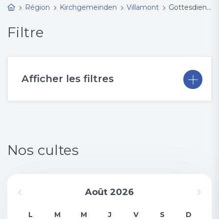
Région
Kirchgemeinden
Villamont
Gottesdienste und Bibel- und Musikmomente (BMM)
Filtre
Afficher les filtres
Nos cultes
Août 2026
L
M
M
J
V
S
D