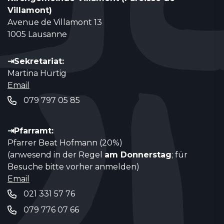
Villamont)
Avenue de Villamont 13
1005 Lausanne
⇥Sekretariat:
Martina Hurtig
Email
079 797 05 85
⇥Pfarramt:
Pfarrer Beat Hofmann (20%)
(anwesend in der Regel
am Donnerstag
; für
Besuche bitte vorher anmelden)
Email
021 331 57 76
079 776 07 66