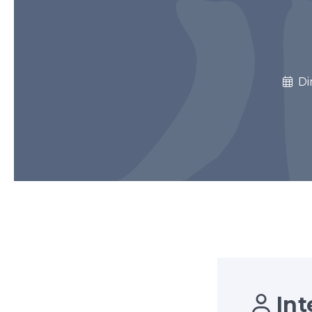
Di
Int