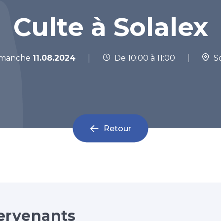
Culte à Solalex
|
manche
11.08.2024
De 10:00 à 11:00
|
So
Retour
ervenants