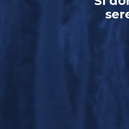
Si do
ser