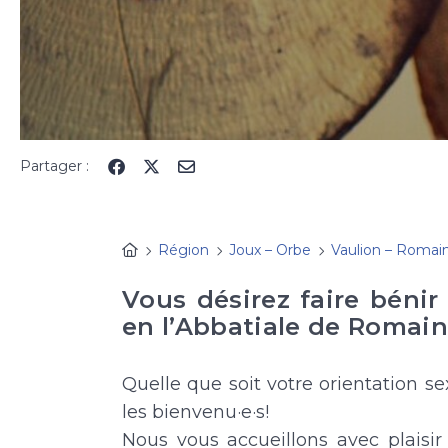
Partager :
Région
Joux – Orbe
Vaulion – Romai
Vous désirez faire béni
en l’Abbatiale de Romai
Quelle que soit votre orientation se
les bienvenu·e·s!
Nous vous accueillons avec plaisir