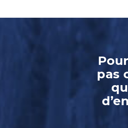
Pour
pas 
qu
d’e