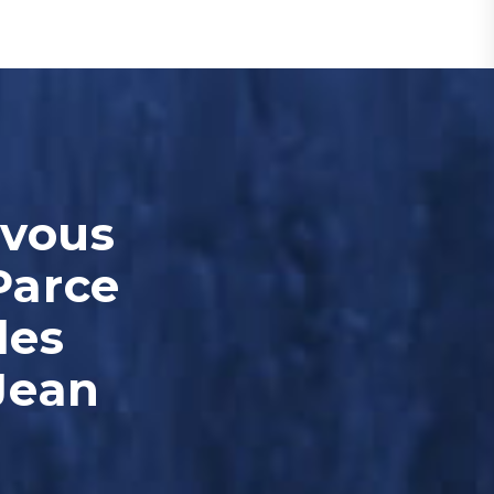
-vous
Parce
les
Jean