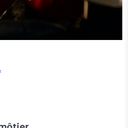
t
môtier