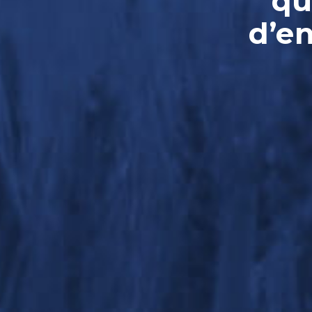
qu
d’e