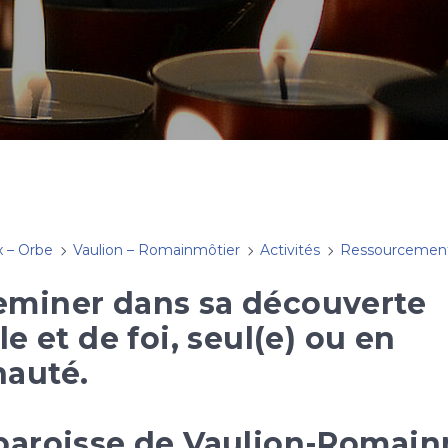
x – Orbe
Vaulion – Romainmôtier
Activités
Ressourcemen
eminer dans sa découverte
le et de foi, seul(e) ou en
auté.
 paroisse de Vaulion-Romain