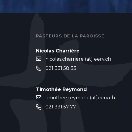
PASTEURS DE LA PAROISSE
Nicolas Charrière
nicolas.charriere (at) eerv.ch
021 331 58 33
Timothée Reymond
timothee.reymond(at)eerv.ch
021 331 57 77