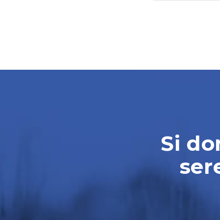
Si do
ser