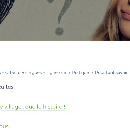
x – Orbe
Ballaigues – Lignerolle
Pratique
Pour tout savoir !
cultes
 village : quelle histoire !
ous