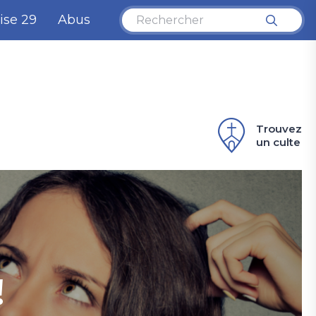
ise 29
Abus
Trouvez
un culte
!