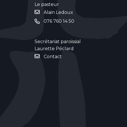
Le pasteur
Alain Ledoux
076 760 14 50
Secrétariat paroissial
Laurette Péclard
Contact