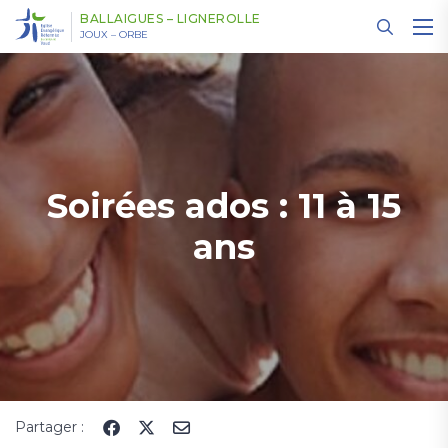
Panneau de gestion des cookies
BALLAIGUES – LIGNEROLLE
JOUX – ORBE
Soirées ados : 11 à 15
ans
Partager :